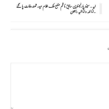
لیہ ۔ سینئر پارلیمنٹرین سابق نا ظم ضلع ملک غلام حیدر تھند وفات پا گئے
۔انا للہ و انا الیہ راجعون
ے