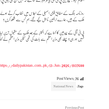
روزنامہ جنگ کے مطابق قومی اسمبلی کے اجلاس میں خطاب کرتے ہوئے انہوں 
ملک کے ہیں، ہمارے اراکین نا اہل کیے گئے، ہم کس سے شکوہ کریں؟
پی ٹی آئی کے چیئرمین کا کہنا ہے کہ اکتوبر کے بعد ملک کے مقبول ترین 
نہیں ہو رہی؟ پہلے بھی وزیرِ اعظم سے بات کی تھی لیکن وزیرِ اعظم نے کہا کہ 
https://dailypakistan.com.pk/13-Jun-2026/1937688
Post Views:
76
National News
Tags:
Previous Post