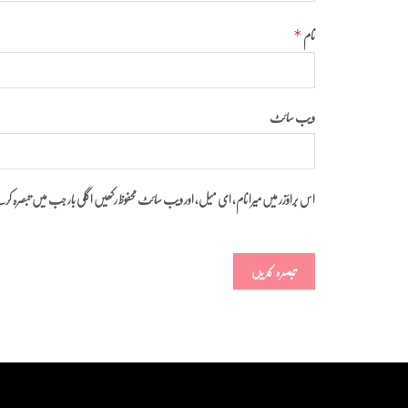
نام
*
ویب‌ سائٹ
اس براؤزر میں میرا نام، ای میل، اور ویب سائٹ محفوظ رکھیں اگلی بار جب میں تبصرہ