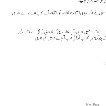
نے کہا کہ سیاسی استحکام ہو گا تو معاشی استحکام آئے گا، یہ ملک ہمارا ہے ہم اس
لیڈر سے ملاقات نہیں ہو رہی، آپ جواب دیں کہ بانئ پی ٹی آئی سے ملاقات کیوں
پوچھ کر بتاؤں گا، اب اگر کوئی جواب آ گیا ہے تو ہمیں بھی بتا دیں۔
Next Post