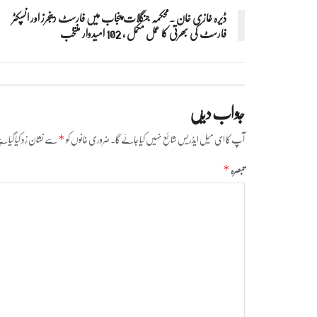
ڈیرہ غازی خان ۔محکمہ جنگلات پنجاب میں فارسٹ رینجرز اور انسپکٹر
فارسٹ کی بھرتی کا عمل مکمل ، 102 امیدوار منتخب
جواب دیں
آپ کا ای میل ایڈریس شائع نہیں کیا جائے گا۔
ضروری خانوں کو
سے نشان زد کیا گیا ہ
*
تبصرہ
*