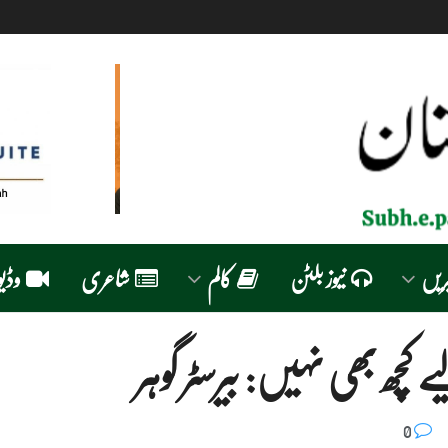
ریں
نیوز بلٹن
کالم
شاعری
وڈیو
 بھی نہیں: بیرسٹر گوہر
0