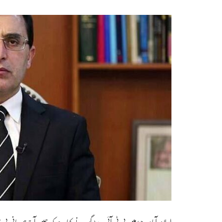
اسلام آباد ۔ چیئرمین پی ٹی آئی بیرسٹر گوہر نے کہا ہے کہ ہمیں آج ہی بانی 