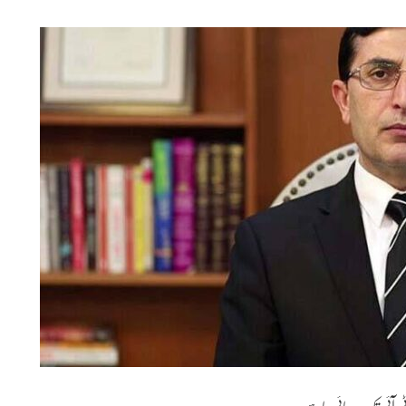
پی ٹی آئی تک رسائی چاہیے۔