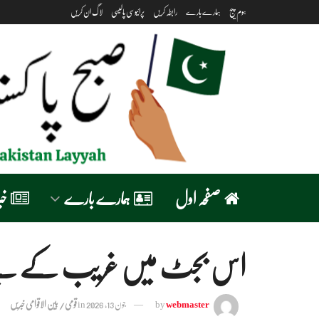
ہوم پیج
ہمارے بارے
رابطہ کریں
پرائیوسی پالیسی
لاگ ان کریں
صفحہ اول
ہمارے بارے
خب
اس بجٹ میں غریب کے لیے کچھ
webmaster
by
جون 13, 2026
in
قومی/ بین الاقوامی خبریں