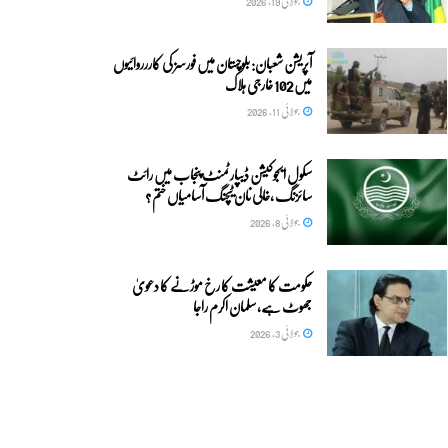
جولائی 19, 2026
آپریشن شعبان: بلوچستان میں فورسز کی کاررروائیوں
میں 102 خارجی ہلاک
جولائی 11, 2026
سکول ایجوکیشن ڈیپارٹمنٹ پنجاب میں رائٹ
سائزنگ ،خالی نان ٹیچنگ آسامیاں ختم ?
جولائی 8, 2026
حکومت کا معیشت کا رخ موڑنے کا دعویٰ
جھوٹ ہے، سلمان اکرم راجا
جولائی 3, 2026