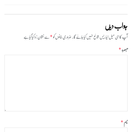
جواب دیں
آپ کا ای میل ایڈریس شائع نہیں کیا جائے گا۔
ضروری خانوں کو
سے نشان زد کیا گیا ہے
*
تبصرہ
*
نام
*