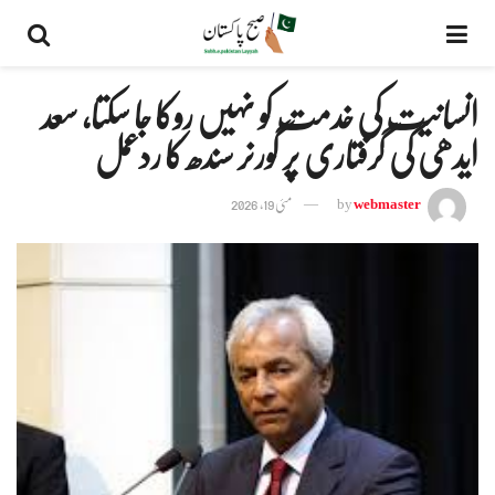
انسانیت کی خدمت کو نہیں روکا جا سکتا، سعد
ایدھی کی گرفتاری پر گورنر سندھ کا ردعمل
webmaster
by
مئی 19, 2026