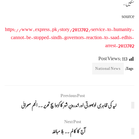
سکیں۔
source
https://www.express.pk/story/2813702/service-to-humanity-
cannot-be-stopped-sindh-governors-reaction-to-saad-edhis-
arrest-2813702
Post Views:
113
National News
Tags:
Previous Post
لیّہ کی ظاہری خوبصورتی اور اندرونِ شہر کا کڑوا سچ تحریر ۔۔ انجم صحرائی
Next Post
آج کا کا لم ۔۔ بلا مبالغہ