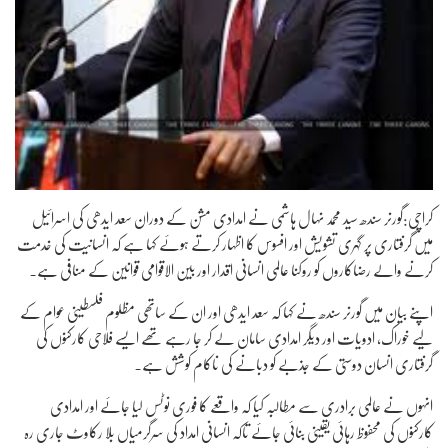
کراچی:گورنر سندھ سید محمد نہال ہاشمی نے امدادی مشن کے دوران سعد ایدھی کی اسرائیل
میں گرفتاری پر گہری تشویش اور افسوس کا اظہار کرتے ہوئے کہا ہے کہ انسانیت کی خدمت
کرنے والے رضاکاروں کو روکنا عالمی انسانی اقدار اور بین الاقوامی قوانین کے منافی ہے۔
اپنے بیان میں گورنر سندھ نے کہا کہ سعد ایدھی اور ان کے ساتھی مظلوم فلسطینی عوام کے
لیے خوراک، ادویات اور دیگر امدادی سامان لے کر جا رہے تھے ایسے فلاحی کارکنوں کی
گرفتاری انسان دوستی کے جذبے کو دبانے کی ناکام کوشش ہے۔
انہوں نے عالمی برادری سے مطالبہ کیا کہ واقعے کا فوری نوٹس لیا جائے اور امدادی
کارکنوں کی محفوظ رہائی یقینی بنائی جائے تاکہ انسانی امداد کی سرگرمیاں بلا رکاوٹ جاری رہ