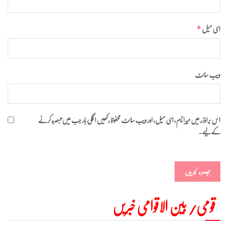
ای میل
*
ویب‌ سائٹ
اس براؤزر میں میرا نام، ای میل، اور ویب سائٹ محفوظ رکھیں اگلی بار جب میں تبصرہ کرنے
کےلیے۔
قومی/ بین الاقوامی خبریں