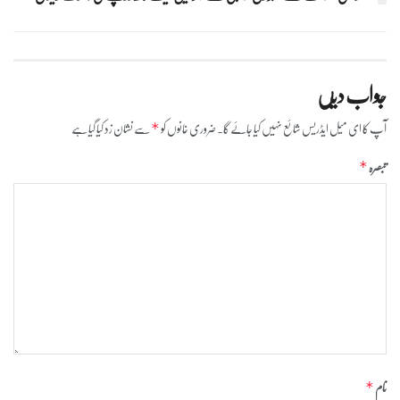
جواب دیں
آپ کا ای میل ایڈریس شائع نہیں کیا جائے گا۔
ضروری خانوں کو
سے نشان زد کیا گیا ہے
*
تبصرہ
*
نام
*