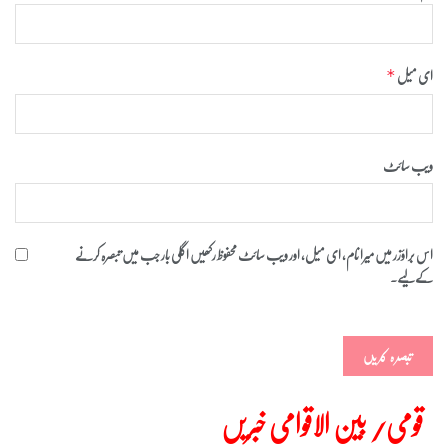
ای میل
*
ویب‌ سائٹ
اس براؤزر میں میرا نام، ای میل، اور ویب سائٹ محفوظ رکھیں اگلی بار جب میں تبصرہ کرنے
کےلیے۔
قومی/ بین الاقوامی خبریں