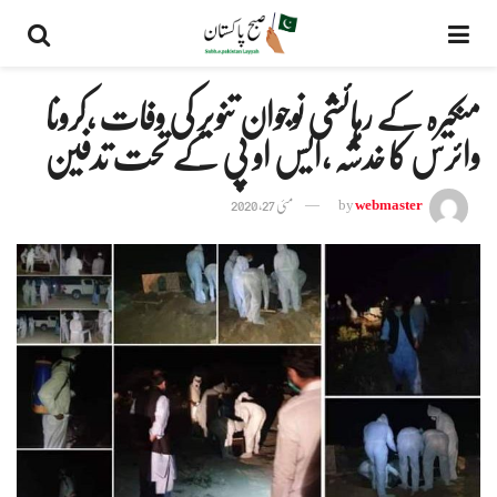
منکیرہ کے رہائشی نوجوان تنویر کی وفات ،کرونا
وائرس کا خدشہ ،ایس او پی کے تحت تدفین
webmaster
by
مئی 27, 2020