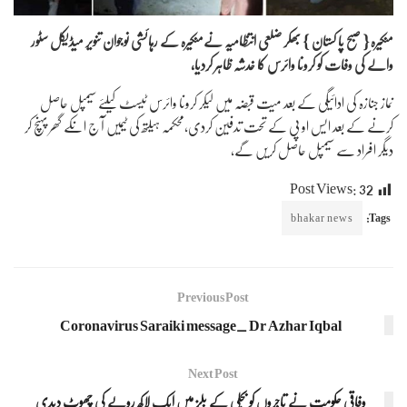
منکیرہ { صبح پا کستان } بھکر ضلعی انتظامیہ نےمنکیرہ کے رہائشی نوجوان تنویر میڈیکل سٹور
والے کی وفات کو کرونا وائرس کا خدشہ ظاہر کردیا،
نماز جنازہ کی ادائیگی کے بعد میت قبضہ میں لیکر کرونا وائرس ٹیسٹ کیلئے سیمپل حاصل
کرنے کے بعد ایس او پی کے تحت تدفین کردی،محکمہ ہیلتھ کی ٹیمیں آ ج انکے گھر پہنچ کر
دیگر افراد سے سیمپل حاصل کریں گے،
Post Views:
32
bhakar news
Tags:
Previous Post
Coronavirus Saraiki message_ Dr Azhar Iqbal
Next Post
وفاقی حکومت نے تاجروں کو بجلی کے بلز میں ایک لاکھ روپے کی چھوٹ دیدی