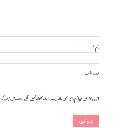
نام
*
ویب‌ سائٹ
اس براؤزر میں میرا نام، ای میل، اور ویب سائٹ محفوظ رکھیں اگلی بار جب میں تبصرہ