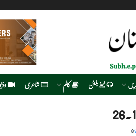
ریں
نیوز بلٹن
کالم
شاعری
وڈیو
0