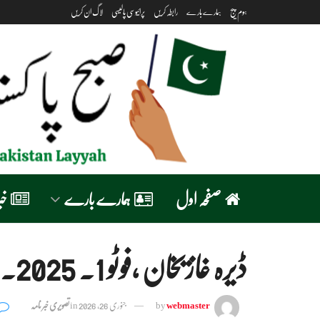
ہوم پیج
ہمارے بارے
رابطہ کریں
پرائیوسی پالیسی
لاگ ان کریں
صفحہ اول
ہمارے بارے
خب
ڈیرہ غازیخان ،فوٹو 1. 26.1.2025
webmaster
by
جنوری 26, 2026
in
تصویری خبر نامہ