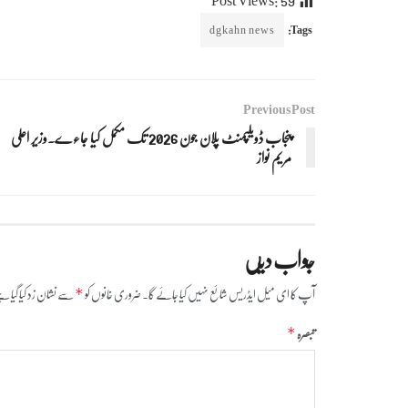
dgkahn news
Tags:
Previous Post
پنجاب ڈویلپمنٹ پلان جون 2026 تک مکمل کیا جاءے۔وزیر اعلی
مریم نواز
جواب دیں
آپ کا ای میل ایڈریس شائع نہیں کیا جائے گا۔
ضروری خانوں کو
سے نشان زد کیا گیا ہ
*
تبصرہ
*