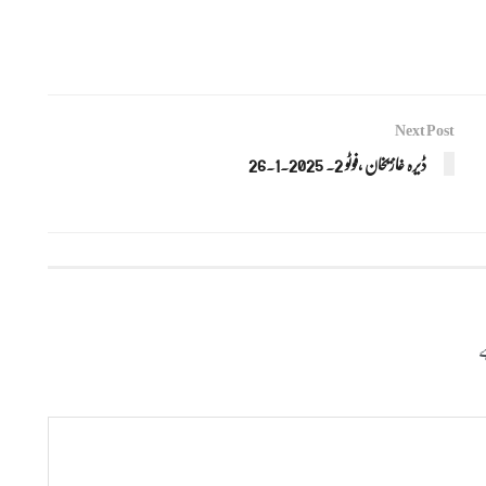
Next Post
ڈیرہ غازیخان ،فوٹو 2. 26.1.2025
ے