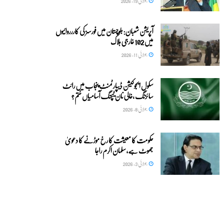
جولائی 19, 2026
آپریشن شعبان: بلوچستان میں فورسز کی کاررروائیوں
میں 102 خارجی ہلاک
جولائی 11, 2026
سکول ایجوکیشن ڈیپارٹمنٹ پنجاب میں رائٹ
سائزنگ ،خالی نان ٹیچنگ آسامیاں ختم ?
جولائی 8, 2026
حکومت کا معیشت کا رخ موڑنے کا دعویٰ
جھوٹ ہے، سلمان اکرم راجا
جولائی 3, 2026